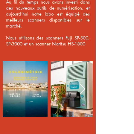
Au fil du temps nous avons investi dans
des nouveaux outils de numérisation, et
aujourd’hui notre labo est équipé des
meilleurs scanners disponibles sur le
marché.
Nous utilisons des scanners Fuji SP-500,
SP-3000 et un scanner Noritsu HS-1800