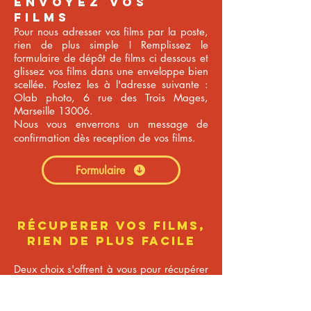
Envoyez vos
films
Pour nous adresser vos films par la poste,
rien de plus simple ! Remplissez le
formulaire de
dépôt de films ci dessous et
glissez vos films dans une enveloppe bien
scellée. Postez les à l'adresse suivante :
Olab photo, 6 rue des Trois Mages,
Marseille 13006.
Nous vous enverrons un message de
confirmation dès reception de vos films.
Formulaire
récuperer vos films,
rien de plus facile
Deux choix s'offrent à vous pour récupérer
vos films. Indiquez nous votre choix sur la
fiche d'instruction à remplir lors de votre
commande.