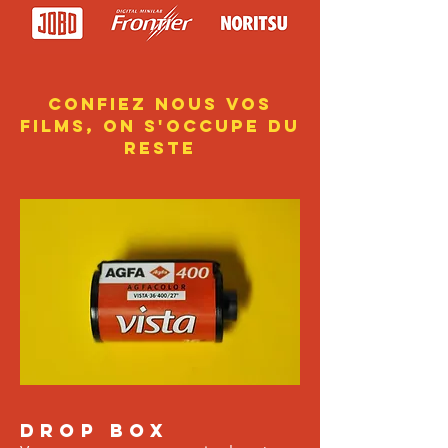
Confiez nous vos
films, on s'occupe du
reste
Drop Box